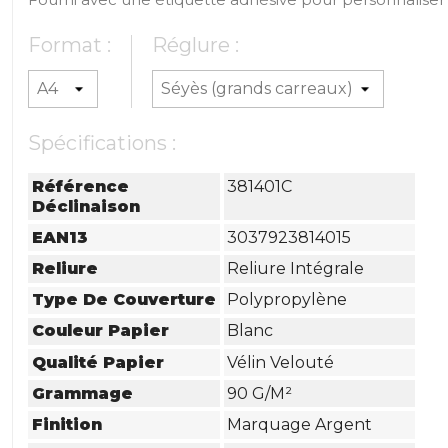
Format :
Réglure :
Spécifications :
Référence
381401C
Déclinaison
EAN13
3037923814015
Reliure
Reliure Intégrale
Type De Couverture
Polypropylène
Couleur Papier
Blanc
Qualité Papier
Vélin Velouté
Grammage
90 G/m²
Finition
Marquage Argent