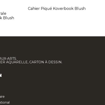
Cahier Piqué Koverbook Blush
rale
k Blush
AUX-ARTS.
IER AQUARELLE, CARTON À DESSIN.
N
ire
tional