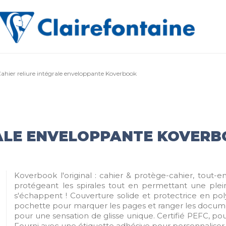
ahier reliure intégrale enveloppante Koverbook
RALE ENVELOPPANTE KOVER
Koverbook l'original : cahier & protège-cahier, tout-
protégeant les spirales tout en permettant une pleine
s'échappent ! Couverture solide et protectrice en po
pochette pour marquer les pages et ranger les document
pour une sensation de glisse unique. Certifié PEFC, pou
Fourni avec une étiquette adhésive pour personnaliser l