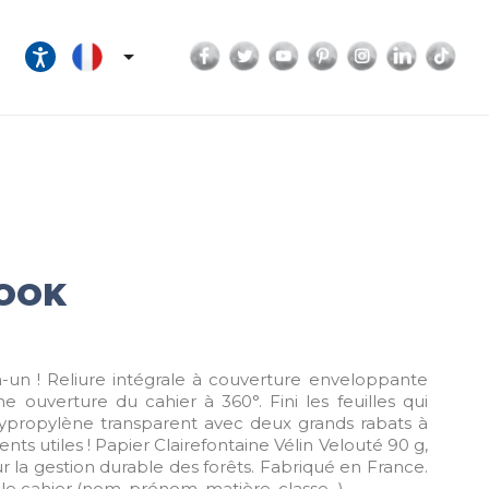
Facebook
Twitter
YouTube
Pinterest
Instagram
LinkedI
Tik

BOOK
en-un ! Reliure intégrale à couverture enveloppante
 ouverture du cahier à 360°. Fini les feuilles qui
lypropylène transparent avec deux grands rabats à
s utiles ! Papier Clairefontaine Vélin Velouté 90 g,
r la gestion durable des forêts. Fabriqué en France.
e cahier (nom, prénom, matière, classe...).