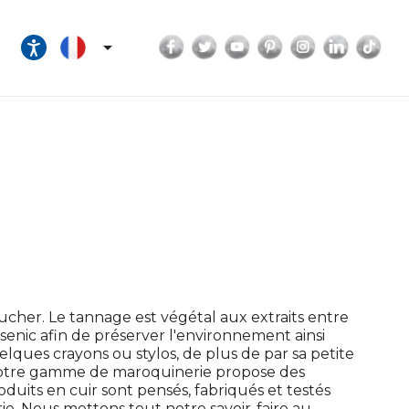
Facebook
Twitter
YouTube
Pinterest
Instagram
LinkedI
Tik

ucher. Le tannage est végétal aux extraits entre
enic afin de préserver l'environnement ainsi
elques crayons ou stylos, de plus de par sa petite
. Notre gamme de maroquinerie propose des
duits en cuir sont pensés, fabriqués et testés
e. Nous mettons tout notre savoir-faire au