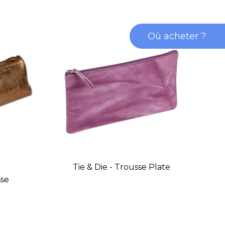
Où acheter ?
Tie & Die - Trousse Plate
K
sse