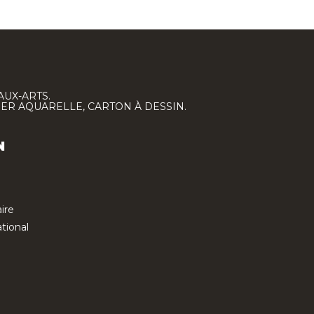
AUX-ARTS.
IER AQUARELLE, CARTON À DESSIN.
N
ire
tional