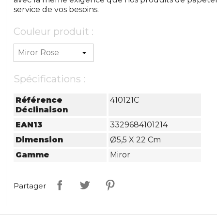
service de vos besoins.
Couleur produit :
Spécifications :
Référence
410121C
Déclinaison
EAN13
3329684101214
Dimension
Ø5,5 X 22 Cm
Gamme
Miror
Partager