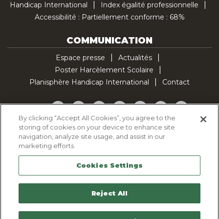
Handicap International
Index égalité professionnelle
Accessibilité : Partiellement conforme : 68%
COMMUNICATION
Espace presse
Actualités
Poster Harcèlement Scolaire
Planisphère Handicap International
Contact
Facebook
Twitter
YouTube
Pinterest
Instagram
LinkedIn
TikTok
By clicking “Accept All Cookies”, you agree to the
storing of cookies on your device to enhance site
Politique d'utilisation des cookies
navigation, analyze site usage, and assist in our
Politique de confidentialité
marketing efforts.
Mentions légales
Cookies Settings
Plan du site
Contactez-nous
Reject All