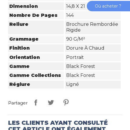
Où acheter ?
Dimension
14,8 X 21 Cm
Nombre De Pages
144
Reliure
Brochure Rembordée
Rigide
Grammage
90 G/m²
Finition
Dorure À Chaud
Orientation
Portrait
Gamme
Black Forest
Gamme Collections
Black Forest
Réglure
Ligné
Partager
LES CLIENTS AYANT CONSULTÉ
CET ARTICLE ONT ÉGALEMENT