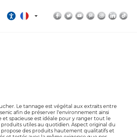
Facebook
Twitter
YouTube
Pinterest
Instagram
LinkedI
Tik

ucher. Le tannage est végétal aux extraits entre
enic afin de préserver l'environnement ainsi
et spacieuse est idéale pour y ranger tout le
produits utiles au quotidien. Aspect original du
e propose des produits hautement qualitatifs et
ués et testés avec la même exigence que nos