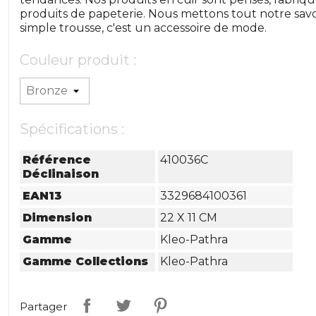
produits de papeterie. Nous mettons tout notre savoi
simple trousse, c'est un accessoire de mode.
Couleur produit :
Spécifications :
Référence
410036C
Déclinaison
EAN13
3329684100361
Dimension
22 X 11 CM
Gamme
Kleo-Pathra
Gamme Collections
Kleo-Pathra
Partager