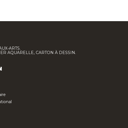
AUX-ARTS.
IER AQUARELLE, CARTON À DESSIN.
N
ire
tional