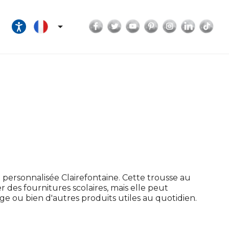
Facebook
Twitter
YouTube
Pinterest
Instagram
LinkedI
Tik

al personnalisée Clairefontaine. Cette trousse au
des fournitures scolaires, mais elle peut
 ou bien d'autres produits utiles au quotidien.