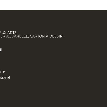
AUX-ARTS.
IER AQUARELLE, CARTON À DESSIN.
N
ire
tional