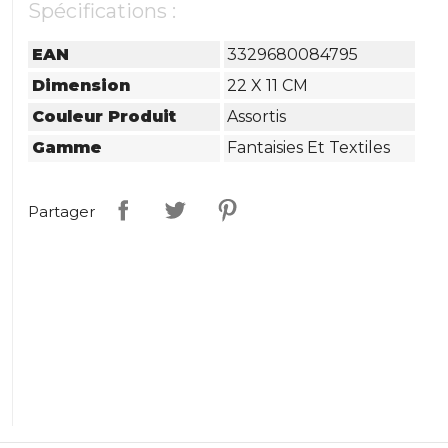
Spécifications :
EAN
3329680084795
Dimension
22 X 11 CM
Couleur Produit
Assortis
Gamme
Fantaisies Et Textiles
Partager