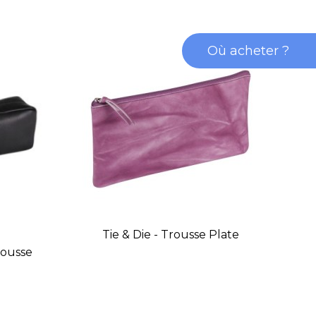
Où acheter ?
Tie & Die - Trousse Plate
rousse
C