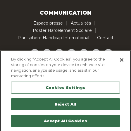
COMMUNICATION
Espace presse
Actualités
Poster Harcèlement Scolaire
Planisphère Handicap International
Contact
Facebook
Twitter
YouTube
Pinterest
Instagram
LinkedIn
TikTok
By clicking “Accept All Cookies”, you agree to the
storing of cookies on your device to enhance site
Politique d'utilisation des cookies
navigation, analyze site usage, and assist in our
Politique de confidentialité
marketing efforts.
Mentions légales
Cookies Settings
Plan du site
Contactez-nous
Reject All
Accept All Cookies