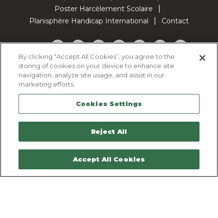
Poster Harcèlement Scolaire
Planisphère Handicap International
Contact
Facebook
Twitter
YouTube
Pinterest
Instagram
LinkedIn
TikTok
By clicking “Accept All Cookies”, you agree to the
storing of cookies on your device to enhance site
Politique d'utilisation des cookies
navigation, analyze site usage, and assist in our
Politique de confidentialité
marketing efforts.
Mentions légales
Cookies Settings
Plan du site
Contactez-nous
Reject All
Accept All Cookies