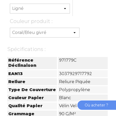
Couleur produit :
Spécifications :
Référence
971779C
Déclinaison
EAN13
3037929717792
Reliure
Reliure Piquée
Type De Couverture
Polypropylène
Couleur Papier
Blanc
Où acheter ?
Qualité Papier
Vélin Velouté
Grammage
90 G/m²