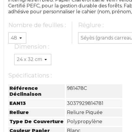
Certifié PEFC, pour la gestion durable des forêts. F
adhésive pour personnaliser le cahier (nom, prénom, ma
Nombre de feuilles :
Réglure :
Dimension :
Spécifications :
Référence
981478C
Déclinaison
EAN13
3037929814781
Reliure
Reliure Piquée
Type De Couverture
Polypropylène
Couleur Papier
Blanc