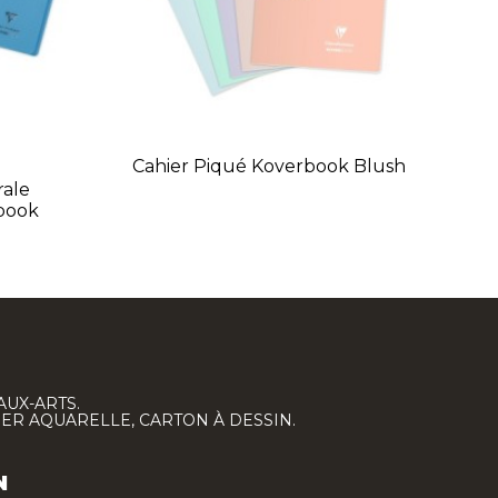
Cahier Piqué Koverbook Blush
rale
book
AUX-ARTS.
IER AQUARELLE, CARTON À DESSIN.
N