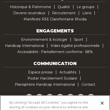
Historique & Patrimoine
Qualité
Le groupe
Devenir revendeur
Recrutement
Liens
Manifeste RSE Clairefontaine Rhodia
ENGAGEMENTS
Environnement & écologie
Sport
Handicap International
Index égalité professionnelle
Accessibilité : Partiellement conforme : 68%
COMMUNICATION
Espace presse
Actualités
Poster Harcèlement Scolaire
Planisphère Handicap International
Contact
Facebook
Twitter
YouTube
Pinterest
Instagram
LinkedIn
TikTok
By clicking “Accept All Cookies”, you agree to the
storing of cookies on your device to enhance site