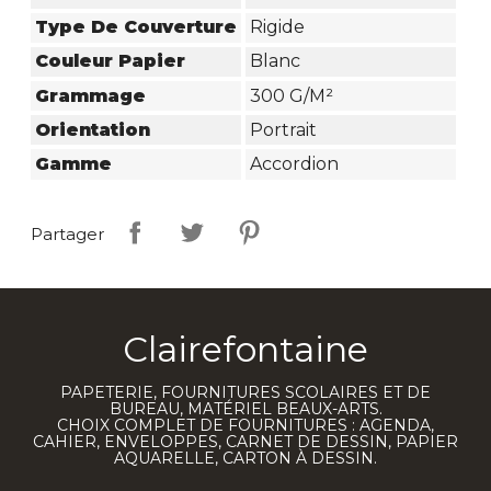
Type De Couverture
Rigide
Couleur Papier
Blanc
Grammage
300 G/m²
Orientation
Portrait
Gamme
Accordion
Partager
Clairefontaine
PAPETERIE, FOURNITURES SCOLAIRES ET DE
BUREAU, MATÉRIEL BEAUX-ARTS.
CHOIX COMPLET DE FOURNITURES : AGENDA,
CAHIER, ENVELOPPES, CARNET DE DESSIN, PAPIER
AQUARELLE, CARTON À DESSIN.