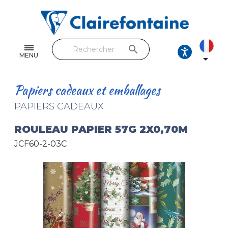
Cahiers & Carnets
Feuilles & Copies
search
Beaux-arts & Dessin
MENU

Correspondance
Papiers cadeaux et emballages
Loisirs créatifs
PAPIERS CADEAUX
Papiers cadeaux et emballages
ROULEAU PAPIER 57G 2X0,70M
JCF60-2-03C
Cuir & trousses
RETROUVEZ NOS COLLECTIONS
Toutes les collections