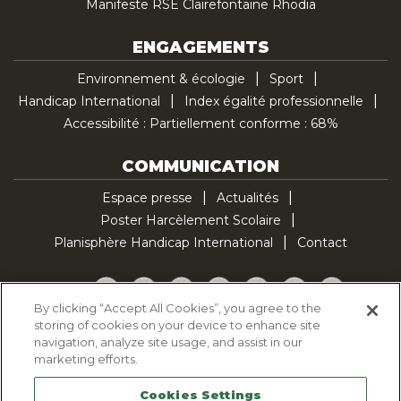
Manifeste RSE Clairefontaine Rhodia
ENGAGEMENTS
Environnement & écologie
Sport
Handicap International
Index égalité professionnelle
Accessibilité : Partiellement conforme : 68%
COMMUNICATION
Espace presse
Actualités
Poster Harcèlement Scolaire
Planisphère Handicap International
Contact
Facebook
Twitter
YouTube
Pinterest
Instagram
LinkedIn
TikTok
By clicking “Accept All Cookies”, you agree to the
storing of cookies on your device to enhance site
Politique d'utilisation des cookies
navigation, analyze site usage, and assist in our
Politique de confidentialité
marketing efforts.
Mentions légales
Cookies Settings