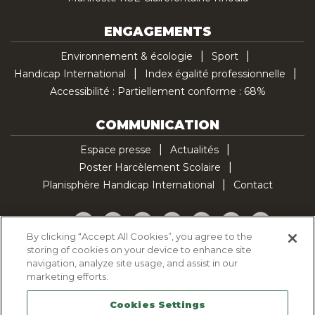
ENGAGEMENTS
Environnement & écologie
Sport
Handicap International
Index égalité professionnelle
Accessibilité : Partiellement conforme : 68%
COMMUNICATION
Espace presse
Actualités
Poster Harcèlement Scolaire
Planisphère Handicap International
Contact
Facebook
Twitter
YouTube
Pinterest
Instagram
LinkedIn
TikTok
By clicking “Accept All Cookies”, you agree to the
storing of cookies on your device to enhance site
Politique d'utilisation des cookies
navigation, analyze site usage, and assist in our
Politique de confidentialité
marketing efforts.
Mentions légales
Cookies Settings
Plan du site