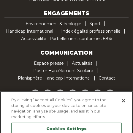
ENGAGEMENTS
Environnement & écologie
Sport
Handicap International
Index égalité professionnelle
Accessibilité : Partiellement conforme : 68%
COMMUNICATION
Espace presse
Actualités
Poster Harcèlement Scolaire
Planisphère Handicap International
Contact
Facebook
Twitter
YouTube
Pinterest
Instagram
LinkedIn
TikTok
By clicking “Accept All Cookies”, you agree to the
storing of cookies on your device to enhance site
Politique d'utilisation des cookies
navigation, analyze site usage, and assist in our
Politique de confidentialité
marketing efforts.
Mentions légales
Cookies Settings
Plan du site