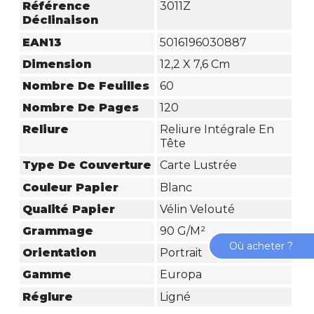
Référence
3011Z
Déclinaison
EAN13
5016196030887
Dimension
12,2 X 7,6 Cm
Nombre De Feuilles
60
Nombre De Pages
120
Reliure
Reliure Intégrale En
Tête
Type De Couverture
Carte Lustrée
Couleur Papier
Blanc
Qualité Papier
Vélin Velouté
Grammage
90 G/m²
Où acheter ?
Orientation
Portrait
Gamme
Europa
Réglure
Ligné