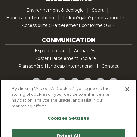
Environnement & écologie
Sport
Handicap International
Index égalité professionnelle
Accessibilité : Partiellement conforme : 68%
COMMUNICATION
Espace presse
Actualités
Poster Harcèlement Scolaire
Planisphère Handicap International
Contact
Facebook
Twitter
YouTube
Pinterest
Instagram
LinkedIn
TikTok
By clicking “Accept All Cookies”, you agree to the
storing of cookies on your device to enhance site
Politique d'utilisation des cookies
navigation, analyze site usage, and assist in our
Politique de confidentialité
marketing efforts.
Mentions légales
Cookies Settings
Plan du site
Contactez-nous
Reject All