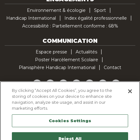
Environnement & écologie
Sport
Handicap International
Index égalité professionnelle
Accessibilité : Partiellement conforme : 68%
COMMUNICATION
Espace presse
Actualités
Poster Harcèlement Scolaire
Planisphère Handicap International
Contact
Facebook
Twitter
YouTube
Pinterest
Instagram
LinkedIn
TikTok
By clicking “Accept All Cookies”, you agree to the
storing of cookies on your device to enhance site
Politique d'utilisation des cookies
navigation, analyze site usage, and assist in our
Politique de confidentialité
marketing efforts.
Mentions légales
Cookies Settings
Plan du site
Contactez-nous
Reject All