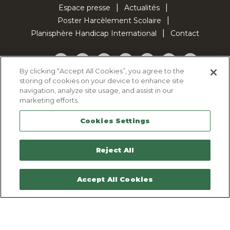
Espace presse
Actualités
Poster Harcèlement Scolaire
Planisphère Handicap International
Contact
Facebook
Twitter
YouTube
Pinterest
Instagram
LinkedIn
TikTok
By clicking “Accept All Cookies”, you agree to the
storing of cookies on your device to enhance site
Politique d'utilisation des cookies
navigation, analyze site usage, and assist in our
Politique de confidentialité
marketing efforts.
Mentions légales
Cookies Settings
Plan du site
Contactez-nous
Reject All
Accept All Cookies