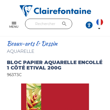
Cahiers & Carnets
Feuilles & Copies
search
Beaux-arts & Dessin
MENU

Correspondance
Beaux-arts & Dessin
Loisirs créatifs
AQUARELLE
Papiers cadeaux et emballages
BLOC PAPIER AQUARELLE ENCOLLÉ
1 CÔTÉ ETIVAL 200G
Cuir & trousses
96373C
RETROUVEZ NOS COLLECTIONS
Toutes les collections