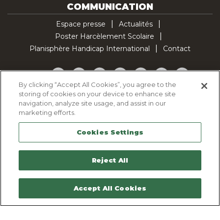
COMMUNICATION
Espace presse
Actualités
Poster Harcèlement Scolaire
Planisphère Handicap International
Contact
Facebook
Twitter
YouTube
Pinterest
Instagram
LinkedIn
TikTok
By clicking “Accept All Cookies”, you agree to the
storing of cookies on your device to enhance site
Politique d'utilisation des cookies
navigation, analyze site usage, and assist in our
Politique de confidentialité
marketing efforts.
Mentions légales
Cookies Settings
Plan du site
Contactez-nous
Reject All
Accept All Cookies