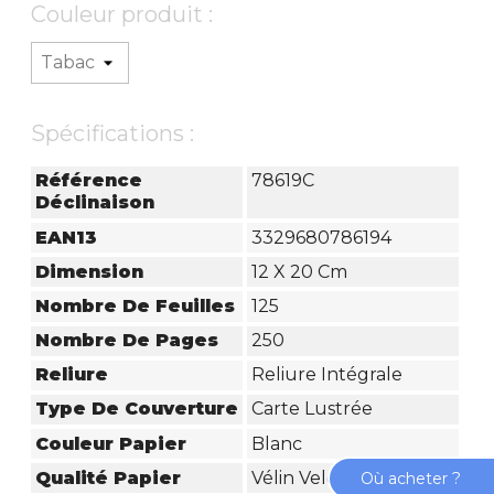
Couleur produit :
Spécifications :
Référence
78619C
Déclinaison
EAN13
3329680786194
Dimension
12 X 20 Cm
Nombre De Feuilles
125
Nombre De Pages
250
Reliure
Reliure Intégrale
Type De Couverture
Carte Lustrée
Couleur Papier
Blanc
Qualité Papier
Vélin Velouté
Où acheter ?