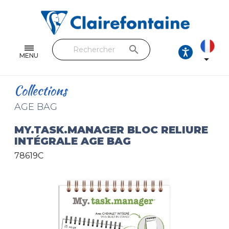
Cahiers & Carnets
Feuilles & Copies
search
Beaux-arts & Dessin
MENU

Correspondance
Collections
Loisirs créatifs
AGE BAG
Papiers cadeaux et emballages
MY.TASK.MANAGER BLOC RELIURE
INTÉGRALE AGE BAG
Cuir & trousses
78619C
RETROUVEZ NOS COLLECTIONS
Toutes les collections