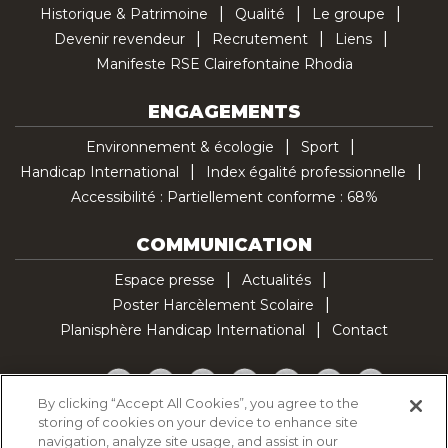
Historique & Patrimoine
Qualité
Le groupe
Devenir revendeur
Recrutement
Liens
Manifeste RSE Clairefontaine Rhodia
ENGAGEMENTS
Environnement & écologie
Sport
Handicap International
Index égalité professionnelle
Accessibilité : Partiellement conforme : 68%
COMMUNICATION
Espace presse
Actualités
Poster Harcèlement Scolaire
Planisphère Handicap International
Contact
Facebook
Twitter
YouTube
Pinterest
Instagram
LinkedIn
TikTok
By clicking “Accept All Cookies”, you agree to the
storing of cookies on your device to enhance site
Politique d'utilisation des cookies
navigation, analyze site usage, and assist in our