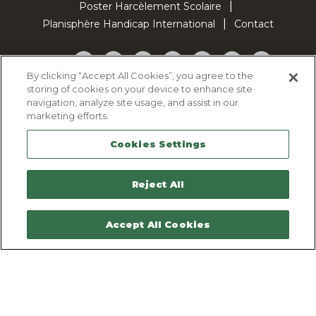
Poster Harcèlement Scolaire
Planisphère Handicap International
Contact
Facebook
Twitter
YouTube
Pinterest
Instagram
LinkedIn
TikTok
By clicking “Accept All Cookies”, you agree to the
storing of cookies on your device to enhance site
Politique d'utilisation des cookies
navigation, analyze site usage, and assist in our
Politique de confidentialité
marketing efforts.
Mentions légales
Cookies Settings
Plan du site
Contactez-nous
Reject All
Accept All Cookies