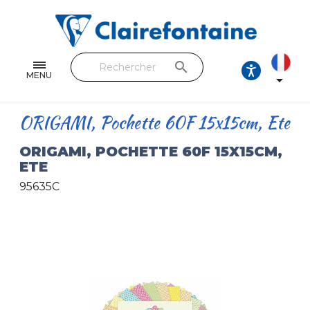
Cahiers & Carnets
Feuilles & Copies
search
Beaux-arts & Dessin
MENU

Correspondance
ORIGAMI, Pochette 60F 15x15cm, Ete
Loisirs créatifs
ORIGAMI, POCHETTE 60F 15X15CM,
ETE
Papiers cadeaux et emballages
95635C
Cuir & trousses
RETROUVEZ NOS COLLECTIONS
Toutes les collections