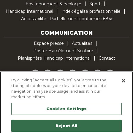
Environnement & écologie
Sport
Handicap International
Index égalité professionnelle
Accessibilité : Partiellement conforme : 68%
COMMUNICATION
Espace presse
Actualités
Poster Harcèlement Scolaire
Planisphère Handicap International
Contact
Facebook
Twitter
YouTube
Pinterest
Instagram
LinkedIn
TikTok
By clicking “Accept All Cookies”, you agree to the
storing of cookies on your device to enhance site
Politique d'utilisation des cookies
navigation, analyze site usage, and assist in our
Politique de confidentialité
marketing efforts.
Mentions légales
Cookies Settings
Plan du site
Contactez-nous
Reject All