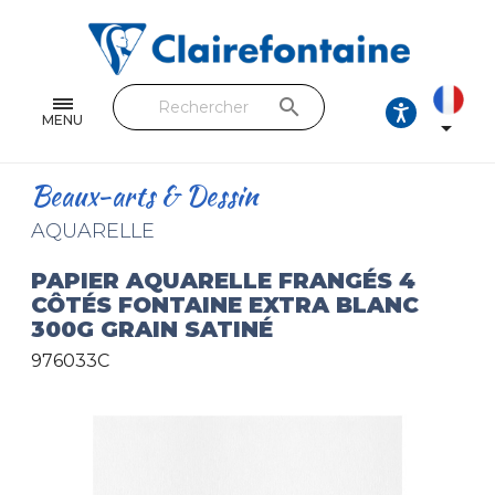
Cahiers & Carnets
Feuilles & Copies
search
Beaux-arts & Dessin
MENU

Correspondance
Beaux-arts & Dessin
Loisirs créatifs
AQUARELLE
Papiers cadeaux et emballages
PAPIER AQUARELLE FRANGÉS 4
CÔTÉS FONTAINE EXTRA BLANC
Cuir & trousses
300G GRAIN SATINÉ
976033C
RETROUVEZ NOS COLLECTIONS
Toutes les collections