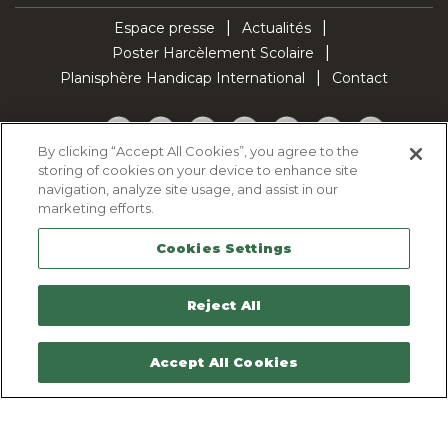
Espace presse
Actualités
Poster Harcèlement Scolaire
Planisphère Handicap International
Contact
Facebook
Twitter
YouTube
Pinterest
Instagram
LinkedIn
TikTok
By clicking “Accept All Cookies”, you agree to the
storing of cookies on your device to enhance site
Politique d'utilisation des cookies
navigation, analyze site usage, and assist in our
Politique de confidentialité
marketing efforts.
Mentions légales
Cookies Settings
Plan du site
Contactez-nous
Reject All
Accept All Cookies