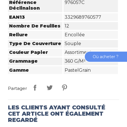
Référence
976057C
Déclinaison
EAN13
3329689760577
Nombre De Feuilles
12
Reliure
Encollée
Type De Couverture
Souple
Couleur Papier
Assortiment
Où acheter ?
Grammage
360 G/m²
Gamme
PastelGrain
Partager
LES CLIENTS AYANT CONSULTÉ
CET ARTICLE ONT ÉGALEMENT
REGARDÉ