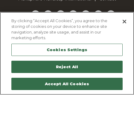
Facebook
Twitter
YouTube
Pinterest
Instagram
LinkedIn
TikTok
By clicking “Accept All Cookies”, you agree to the
storing of cookies on your device to enhance site
Politique d'utilisation des cookies
navigation, analyze site usage, and assist in our
Politique de confidentialité
marketing efforts.
Mentions légales
Cookies Settings
Plan du site
Contactez-nous
Reject All
Accept All Cookies