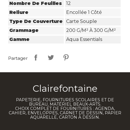
Nombre De Feuilles
12
Reliure
Encollée 1 Côté
Type De Couverture
Carte Souple
Grammage
200 G/m² À 300 G/m²
Gamme
Aqua Essentials
Partager
Clairefontaine
PAPETERIE, FOURNITURES SCOLAIRES ET DE
BUREAU, MATÉRIEL BEAUX-ARTS.
CHOIX COMPLET DE FOURNITURES : AGENDA,
CAHIER, ENVELOPPES, CARNET DE DESSIN, PAPIER
AQUARELLE, CARTON À DESSIN.