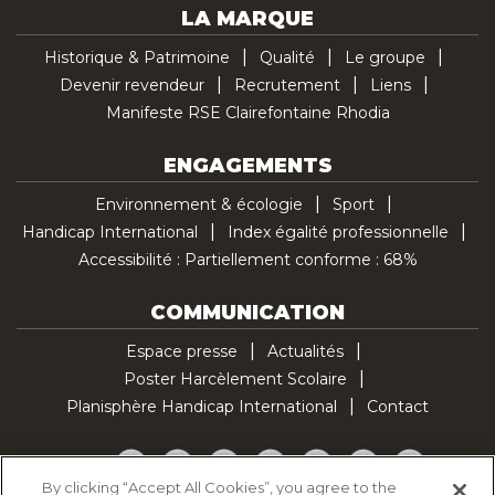
LA MARQUE
Historique & Patrimoine
Qualité
Le groupe
Devenir revendeur
Recrutement
Liens
Manifeste RSE Clairefontaine Rhodia
ENGAGEMENTS
Environnement & écologie
Sport
Handicap International
Index égalité professionnelle
Accessibilité : Partiellement conforme : 68%
COMMUNICATION
Espace presse
Actualités
Poster Harcèlement Scolaire
Planisphère Handicap International
Contact
Facebook
Twitter
YouTube
Pinterest
Instagram
LinkedIn
TikTok
By clicking “Accept All Cookies”, you agree to the