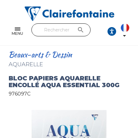
Cahiers & Carnets
Feuilles & Copies
search
Beaux-arts & Dessin
MENU

Correspondance
Beaux-arts & Dessin
Loisirs créatifs
AQUARELLE
Papiers cadeaux et emballages
BLOC PAPIERS AQUARELLE
ENCOLLÉ AQUA ESSENTIAL 300G
Cuir & trousses
976097C
RETROUVEZ NOS COLLECTIONS
Toutes les collections