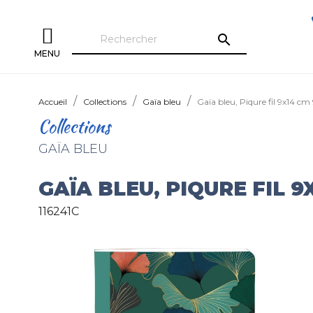
search
MENU
Accueil
Collections
Gaïa bleu
Gaïa bleu, Piqure fil 9x14 cm
Collections
GAÏA BLEU
GAÏA BLEU, PIQURE FIL 9
116241C