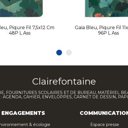
leu, Piqure Fil 7,5x12 Cm
Gaïa Bleu, Piqure Fil 1
48P L Ass
96P L Ass
Clairefontaine
E, FOURNITURES SCOLAIRES ET DE BUREAU, MATÉRIEL BE
 AGENDA, CAHIER, ENVELOPPES, CARNET DE DESSIN, PAP
ENGAGEMENTS
COMMUNICATIO
nvironnement & écologie
Espace presse