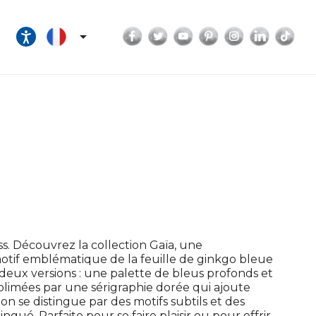
Facebook
Twitter
YouTube
Pinterest
Instagram
LinkedI
Tik

ss. Découvrez la collection Gaïa, une
 motif emblématique de la feuille de ginkgo bleue
 deux versions : une palette de bleus profonds et
ublimées par une sérigraphie dorée qui ajoute
n se distingue par des motifs subtils et des
ngué. Parfaite pour se faire plaisir ou pour offrir,