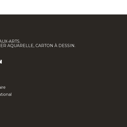
AUX-ARTS.
IER AQUARELLE, CARTON À DESSIN.
N
ire
tional