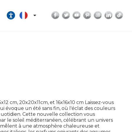
Facebook
Twitter
YouTube
Pinterest
Instagram
LinkedI
Tik

x12 cm, 20x20x11cm, et 16x16x10 cm Laissez-vous
ui évoque un été sans fin, où l'éclat des couleurs
quotidien. Cette nouvelle collection vous
par le soleil méditerranéen, célébrant un univers
 se mêlent à une atmosphère chaleureuse et
lages italiens, les parfums enivrants des agrumes