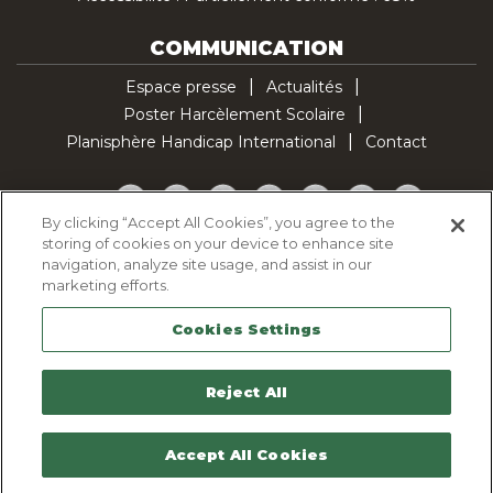
COMMUNICATION
Espace presse
Actualités
Poster Harcèlement Scolaire
Planisphère Handicap International
Contact
Facebook
Twitter
YouTube
Pinterest
Instagram
LinkedIn
TikTok
By clicking “Accept All Cookies”, you agree to the
storing of cookies on your device to enhance site
Politique d'utilisation des cookies
navigation, analyze site usage, and assist in our
Politique de confidentialité
marketing efforts.
Mentions légales
Cookies Settings
Plan du site
Contactez-nous
Reject All
Accept All Cookies