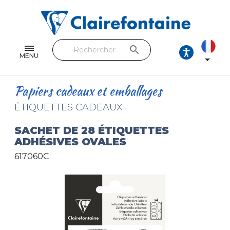
Cahiers & Carnets
Feuilles & Copies
search
Beaux-arts & Dessin
MENU

Correspondance
Papiers cadeaux et emballages
Loisirs créatifs
ÉTIQUETTES CADEAUX
Papiers cadeaux et emballages
SACHET DE 28 ÉTIQUETTES
ADHÉSIVES OVALES
Cuir & trousses
617060C
RETROUVEZ NOS COLLECTIONS
Toutes les collections