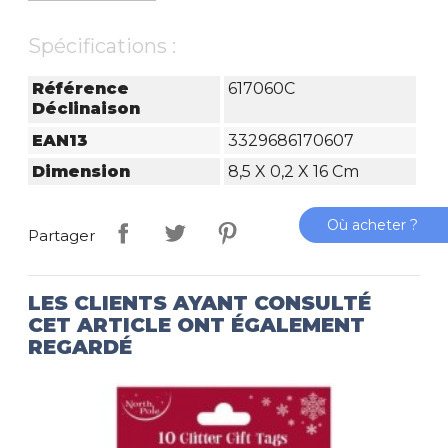
Spécifications :
Référence
617060C
Déclinaison
EAN13
3329686170607
Dimension
8,5 X 0,2 X 16 Cm
Où acheter ?
Partager
LES CLIENTS AYANT CONSULTÉ
CET ARTICLE ONT ÉGALEMENT
REGARDÉ