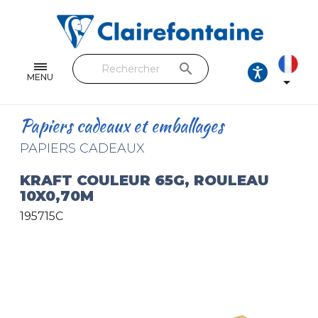
Cahiers & Carnets
Feuilles & Copies
search
Beaux-arts & Dessin
MENU

Correspondance
Papiers cadeaux et emballages
Loisirs créatifs
PAPIERS CADEAUX
Papiers cadeaux et emballages
KRAFT COULEUR 65G, ROULEAU
10X0,70M
Cuir & trousses
195715C
RETROUVEZ NOS COLLECTIONS
Toutes les collections