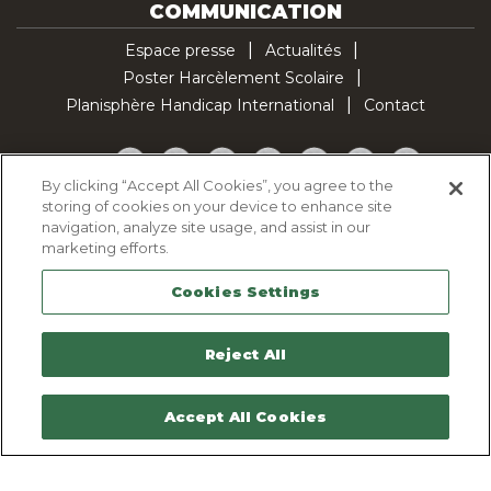
COMMUNICATION
Espace presse
Actualités
Poster Harcèlement Scolaire
Planisphère Handicap International
Contact
Facebook
Twitter
YouTube
Pinterest
Instagram
LinkedIn
TikTok
By clicking “Accept All Cookies”, you agree to the
storing of cookies on your device to enhance site
Politique d'utilisation des cookies
navigation, analyze site usage, and assist in our
Politique de confidentialité
marketing efforts.
Mentions légales
Cookies Settings
Plan du site
Contactez-nous
Reject All
Accept All Cookies