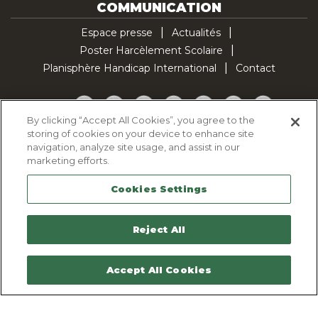
COMMUNICATION
Espace presse
Actualités
Poster Harcèlement Scolaire
Planisphère Handicap International
Contact
Facebook
Twitter
YouTube
Pinterest
Instagram
LinkedIn
TikTok
By clicking “Accept All Cookies”, you agree to the
storing of cookies on your device to enhance site
Politique d'utilisation des cookies
navigation, analyze site usage, and assist in our
Politique de confidentialité
marketing efforts.
Mentions légales
Cookies Settings
Plan du site
Contactez-nous
Reject All
Accept All Cookies