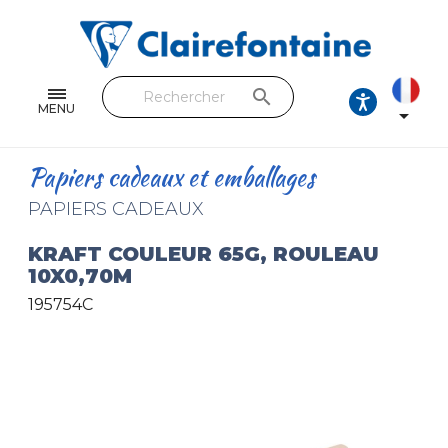
Cahiers & Carnets
Feuilles & Copies
search
Beaux-arts & Dessin
MENU

Correspondance
Papiers cadeaux et emballages
Loisirs créatifs
PAPIERS CADEAUX
Papiers cadeaux et emballages
KRAFT COULEUR 65G, ROULEAU
10X0,70M
Cuir & trousses
195754C
RETROUVEZ NOS COLLECTIONS
Toutes les collections