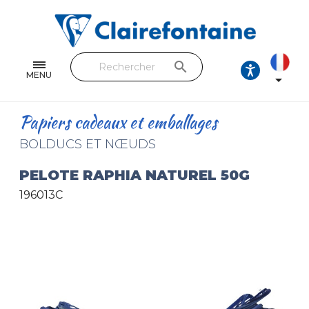
Cahiers & Carnets
Feuilles & Copies
search
Beaux-arts & Dessin
MENU

Correspondance
Papiers cadeaux et emballages
Loisirs créatifs
BOLDUCS ET NŒUDS
Papiers cadeaux et emballages
PELOTE RAPHIA NATUREL 50G
196013C
Cuir & trousses
RETROUVEZ NOS COLLECTIONS
Toutes les collections