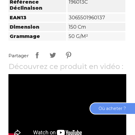
Référence
196013C
Déclinaison
EAN13
3065501960137
Dimension
150 Cm
Grammage
50 G/m²
Partager
Découvrez ce produit en vidéo :
Où acheter ?