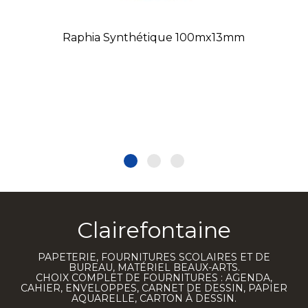
Raphia Synthétique 100mx13mm
Clairefontaine
PAPETERIE, FOURNITURES SCOLAIRES ET DE
BUREAU, MATÉRIEL BEAUX-ARTS.
CHOIX COMPLET DE FOURNITURES : AGENDA,
CAHIER, ENVELOPPES, CARNET DE DESSIN, PAPIER
AQUARELLE, CARTON À DESSIN.