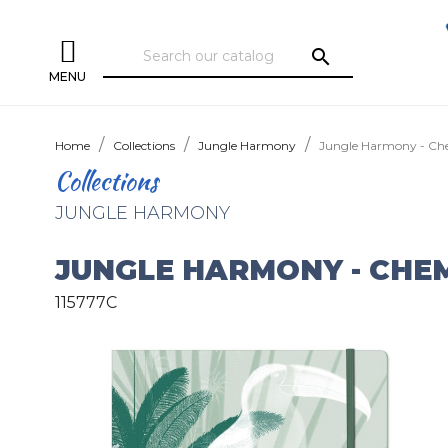
search
MENU
Home
Collections
Jungle Harmony
Jungle Harmony - Che
Collections
JUNGLE HARMONY
JUNGLE HARMONY - CHEM
115777C