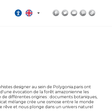
Facebook
Twitter
YouTube
Pinterest
TikTok

istes designer au sein de Polygonia.paris ont
 d'une évocation de la forêt amazonienne les
e de différentes origines : documents botaniques,
élicat mélange crée une osmose entre le monde
le rêve et nous plonge dans un univers naturel