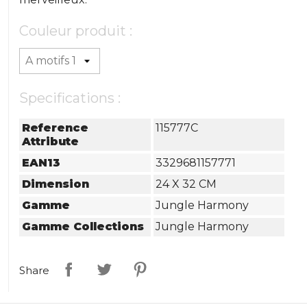
Couleur produit :
Specifications :
Reference
115777C
Attribute
EAN13
3329681157771
Dimension
24 X 32 CM
Gamme
Jungle Harmony
Gamme Collections
Jungle Harmony
Share