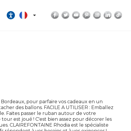
Facebook
Twitter
YouTube
Pinterest
Instagram
LinkedI
Tik

ordeaux, pour parfaire vos cadeaux en un
acher des ballons. FACILE A UTILISER : Emballez
e. Faites passer le ruban autour de votre
e tour est joué ! C'est bien assez pour décorer les
gues. CLAIREFONTAINE Rhodia est le spécialiste
fs répondent à vos besoins et à vos exigences !