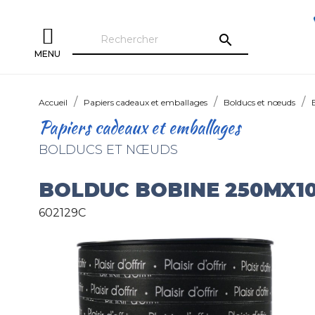
search
MENU
Accueil
Papiers cadeaux et emballages
Bolducs et nœuds
Papiers cadeaux et emballages
BOLDUCS ET NŒUDS
BOLDUC BOBINE 250MX1
602129C