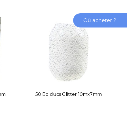
Où acheter ?
7mm
50 Bolducs Glitter 10mx7mm
T