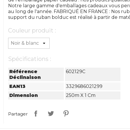
Notre large gamme d'emballages cadeaux vous perm
au long de l'année. FABRIQUÉ EN FRANCE : Nos ruba
support du ruban bolduc est réalisé à partir de maté
Couleur produit :
Spécifications :
Référence
602129C
Déclinaison
EAN13
3329686021299
Dimension
250m X 1 Cm
Partager