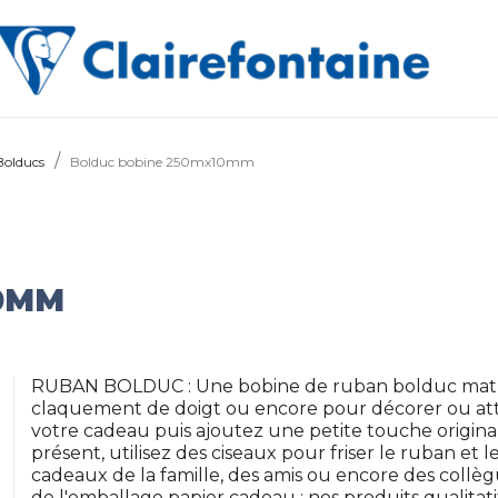
Bolducs
Bolduc bobine 250mx10mm
0MM
RUBAN BOLDUC : Une bobine de ruban bolduc mat B
claquement de doigt ou encore pour décorer ou att
votre cadeau puis ajoutez une petite touche original
présent, utilisez des ciseaux pour friser le ruban et l
cadeaux de la famille, des amis ou encore des collè
de l'emballage papier cadeau : nos produits qualitati