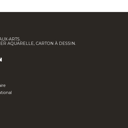
AUX-ARTS.
IER AQUARELLE, CARTON À DESSIN.
N
ire
tional