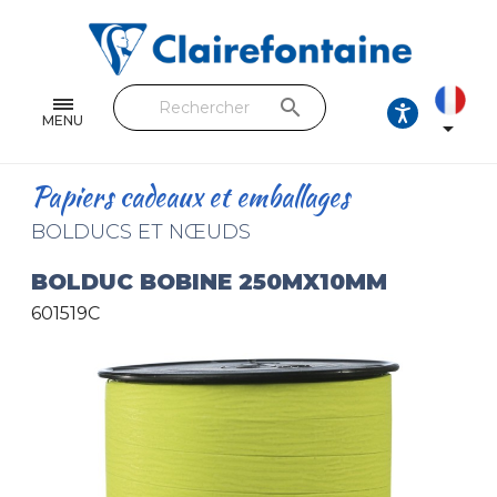
Cahiers & Carnets
Feuilles & Copies
search
Beaux-arts & Dessin
MENU

Correspondance
Papiers cadeaux et emballages
Loisirs créatifs
BOLDUCS ET NŒUDS
Papiers cadeaux et emballages
BOLDUC BOBINE 250MX10MM
601519C
Cuir & trousses
RETROUVEZ NOS COLLECTIONS
Toutes les collections