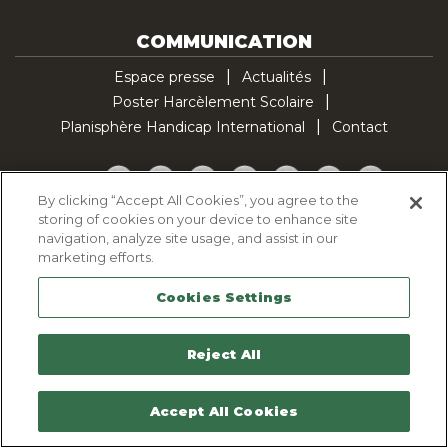
COMMUNICATION
Espace presse
Actualités
Poster Harcèlement Scolaire
Planisphère Handicap International
Contact
Facebook
Twitter
YouTube
Pinterest
Instagram
LinkedIn
TikTok
By clicking “Accept All Cookies”, you agree to the
storing of cookies on your device to enhance site
Politique d'utilisation des cookies
navigation, analyze site usage, and assist in our
Politique de confidentialité
marketing efforts.
Mentions légales
Cookies Settings
Plan du site
Contactez-nous
Reject All
Accept All Cookies