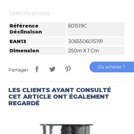
Spécifications :
Référence
601519C
Déclinaison
EAN13
3065506015191
Dimension
250m X 1 Cm
Où acheter ?
Partager
LES CLIENTS AYANT CONSULTÉ
CET ARTICLE ONT ÉGALEMENT
REGARDÉ