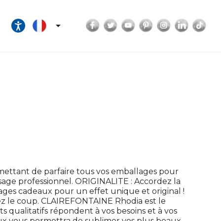
Facebook
Twitter
YouTube
Pinterest
Instagram
LinkedI
Tik

ettant de parfaire tous vos emballages pour
sage professionnel. ORIGINALITE : Accordez la
ges cadeaux pour un effet unique et original !
rez le coup. CLAIREFONTAINE Rhodia est le
ts qualitatifs répondent à vos besoins et à vos
x vous permettra de sublimer vos plus beaux