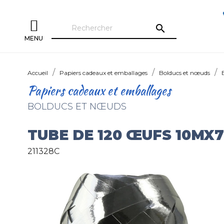
search
MENU
Accueil
Papiers cadeaux et emballages
Bolducs et nœuds
Papiers cadeaux et emballages
BOLDUCS ET NŒUDS
TUBE DE 120 ŒUFS 10MX
211328C