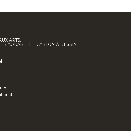
AUX-ARTS.
IER AQUARELLE, CARTON À DESSIN.
N
ire
tional