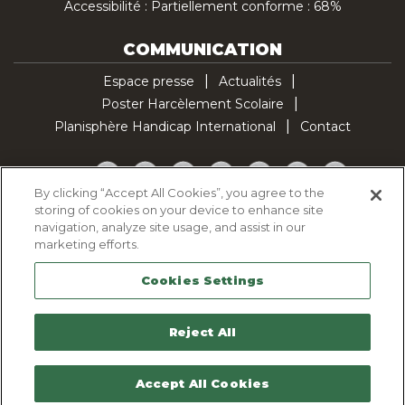
Accessibilité : Partiellement conforme : 68%
COMMUNICATION
Espace presse
Actualités
Poster Harcèlement Scolaire
Planisphère Handicap International
Contact
Facebook
Twitter
YouTube
Pinterest
Instagram
LinkedIn
TikTok
By clicking “Accept All Cookies”, you agree to the
storing of cookies on your device to enhance site
Politique d'utilisation des cookies
navigation, analyze site usage, and assist in our
Politique de confidentialité
marketing efforts.
Mentions légales
Cookies Settings
Plan du site
Contactez-nous
Reject All
Accept All Cookies