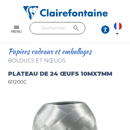
Cahiers & Carnets
Feuilles & Copies
search
Beaux-arts & Dessin
MENU

Correspondance
Papiers cadeaux et emballages
Loisirs créatifs
BOLDUCS ET NŒUDS
Papiers cadeaux et emballages
PLATEAU DE 24 ŒUFS 10MX7MM
611200C
Cuir & trousses
RETROUVEZ NOS COLLECTIONS
Toutes les collections