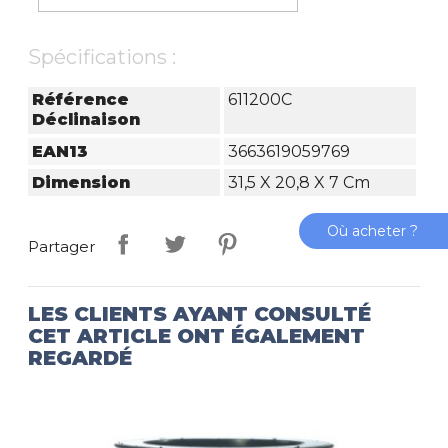
Spécifications :
Référence
611200C
Déclinaison
EAN13
3663619059769
Dimension
31,5 X 20,8 X 7 Cm
Où acheter ?
Partager
LES CLIENTS AYANT CONSULTÉ
CET ARTICLE ONT ÉGALEMENT
REGARDÉ