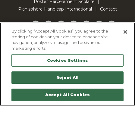
Poster Harcèlement Scolaire
Planisphère Handicap International
Contact
Facebook
Twitter
YouTube
Pinterest
Instagram
LinkedIn
TikTok
By clicking “Accept All Cookies”, you agree to the
storing of cookies on your device to enhance site
Politique d'utilisation des cookies
navigation, analyze site usage, and assist in our
Politique de confidentialité
marketing efforts.
Mentions légales
Cookies Settings
Plan du site
Contactez-nous
Reject All
Accept All Cookies