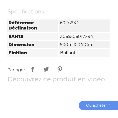
Spécifications :
Référence
601729C
Déclinaison
EAN13
3065506017294
Dimension
500m X 0,7 Cm
Finition
Brillant
Partager
Découvrez ce produit en vidéo :
Où acheter ?