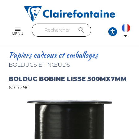
Cahiers & Carnets
Feuilles & Copies
search
Beaux-arts & Dessin
MENU

Correspondance
Papiers cadeaux et emballages
Loisirs créatifs
BOLDUCS ET NŒUDS
Papiers cadeaux et emballages
BOLDUC BOBINE LISSE 500MX7MM
601729C
Cuir & trousses
RETROUVEZ NOS COLLECTIONS
Toutes les collections