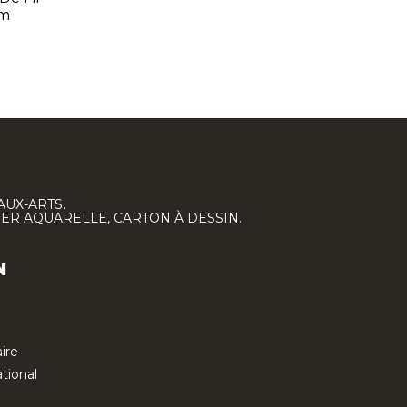
mm
AUX-ARTS.
IER AQUARELLE, CARTON À DESSIN.
N
ire
tional