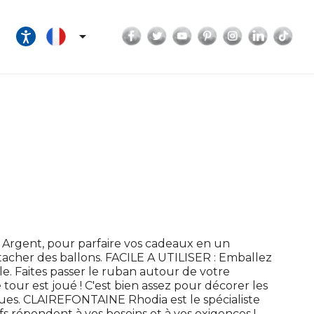
Facebook
Twitter
YouTube
Pinterest
Instagram
LinkedI
Tik

Argent, pour parfaire vos cadeaux en un
acher des ballons. FACILE A UTILISER : Emballez
e. Faites passer le ruban autour de votre
e tour est joué ! C'est bien assez pour décorer les
gues. CLAIREFONTAINE Rhodia est le spécialiste
fs répondent à vos besoins et à vos exigences !