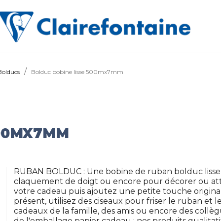
Bolducs
Bolduc bobine lisse 500mx7mm
500MX7MM
RUBAN BOLDUC : Une bobine de ruban bolduc lisse 
claquement de doigt ou encore pour décorer ou att
votre cadeau puis ajoutez une petite touche original
présent, utilisez des ciseaux pour friser le ruban et l
cadeaux de la famille, des amis ou encore des collè
de l'emballage papier cadeau : nos produits qualitati