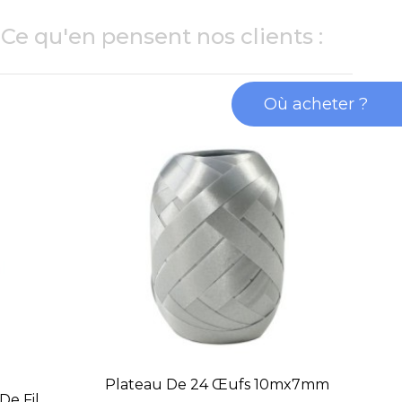
Ce qu'en pensent nos clients :
Où acheter ?
Plateau De 24 Œufs 10mx7mm
De Fil
Pl