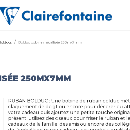
Bolducs
Bolduc bobine métallisée 250mx7mm
ISÉE 250MX7MM
RUBAN BOLDUC : Une bobine de ruban bolduc métall
claquement de doigt ou encore pour décorer ou att
votre cadeau puis ajoutez une petite touche original
présent, utilisez des ciseaux pour friser le ruban et l
cadeaux de la famille, des amis ou encore des collè
de l'emballage papier cadeau : nos produits qualitati