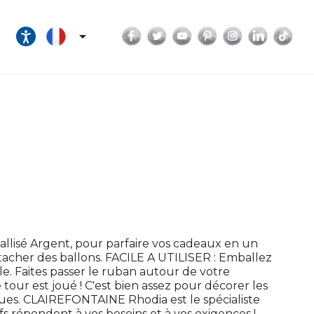
Facebook
Twitter
YouTube
Pinterest
Instagram
LinkedI
Tik

isé Argent, pour parfaire vos cadeaux en un
acher des ballons. FACILE A UTILISER : Emballez
e. Faites passer le ruban autour de votre
e tour est joué ! C'est bien assez pour décorer les
gues. CLAIREFONTAINE Rhodia est le spécialiste
fs répondent à vos besoins et à vos exigences !