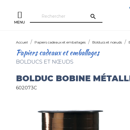
search
MENU
Accueil
Papiers cadeaux et emballages
Bolducs et nœuds
Papiers cadeaux et emballages
BOLDUCS ET NŒUDS
BOLDUC BOBINE MÉTALL
602073C