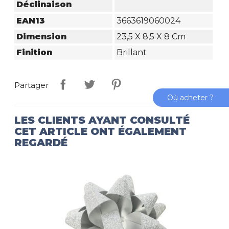
Déclinaison
EAN13
3663619060024
Dimension
23,5 X 8,5 X 8 Cm
Finition
Brillant
Partager
Où acheter ?
LES CLIENTS AYANT CONSULTÉ
CET ARTICLE ONT ÉGALEMENT
REGARDÉ