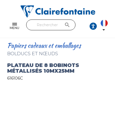
Cahiers & Carnets
Feuilles & Copies
search
Beaux-arts & Dessin
MENU

Correspondance
Papiers cadeaux et emballages
Loisirs créatifs
BOLDUCS ET NŒUDS
Papiers cadeaux et emballages
PLATEAU DE 8 BOBINOTS
MÉTALLISÉS 10MX25MM
Cuir & trousses
616106C
RETROUVEZ NOS COLLECTIONS
Toutes les collections