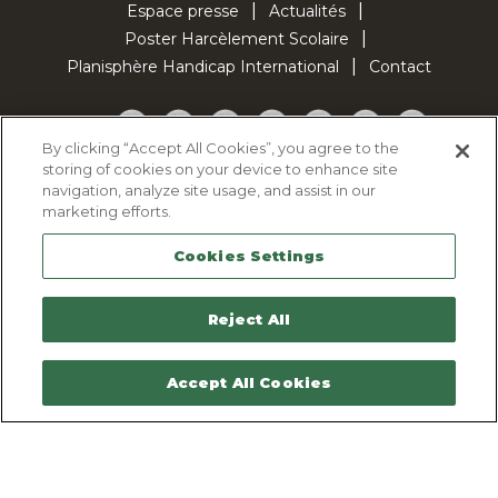
Espace presse
Actualités
Poster Harcèlement Scolaire
Planisphère Handicap International
Contact
Facebook
Twitter
YouTube
Pinterest
Instagram
LinkedIn
TikTok
By clicking “Accept All Cookies”, you agree to the
storing of cookies on your device to enhance site
Politique d'utilisation des cookies
navigation, analyze site usage, and assist in our
Politique de confidentialité
marketing efforts.
Mentions légales
Cookies Settings
Plan du site
Contactez-nous
Reject All
Accept All Cookies