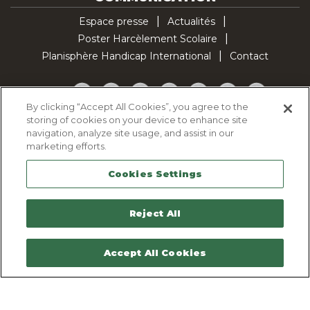
Espace presse
Actualités
Poster Harcèlement Scolaire
Planisphère Handicap International
Contact
Facebook
Twitter
YouTube
Pinterest
Instagram
LinkedIn
TikTok
By clicking “Accept All Cookies”, you agree to the
storing of cookies on your device to enhance site
Politique d'utilisation des cookies
navigation, analyze site usage, and assist in our
Politique de confidentialité
marketing efforts.
Mentions légales
Cookies Settings
Plan du site
Contactez-nous
Reject All
Accept All Cookies