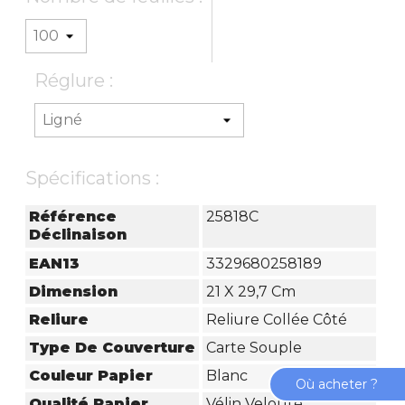
Réglure :
Spécifications :
Référence
25818C
Déclinaison
EAN13
3329680258189
Dimension
21 X 29,7 Cm
Reliure
Reliure Collée Côté
Type De Couverture
Carte Souple
Couleur Papier
Blanc
Où acheter ?
Qualité Papier
Vélin Velouté