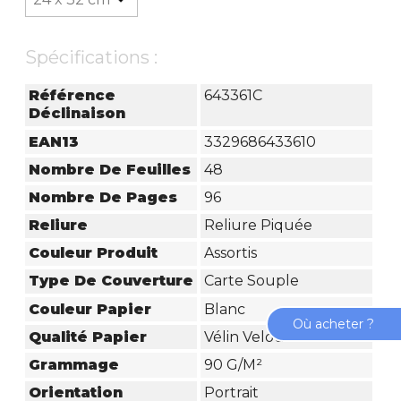
Spécifications :
Référence
643361C
Déclinaison
EAN13
3329686433610
Nombre De Feuilles
48
Nombre De Pages
96
Reliure
Reliure Piquée
Couleur Produit
Assortis
Type De Couverture
Carte Souple
Couleur Papier
Blanc
Où acheter ?
Qualité Papier
Vélin Velouté
Grammage
90 G/m²
Orientation
Portrait