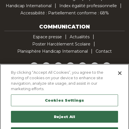
Handicap International
Index égalité professionnelle
Accessibilité : Partiellement conforme : 68%
COMMUNICATION
Espace presse
Actualités
Poster Harcèlement Scolaire
Planisphère Handicap International
Contact
Facebook
Twitter
YouTube
Pinterest
Instagram
LinkedIn
TikTok
By clicking “Accept All Cookies”, you agree to the
storing of cookies on your device to enhance site
Politique d'utilisation des cookies
navigation, analyze site usage, and assist in our
Politique de confidentialité
marketing efforts.
Mentions légales
Cookies Settings
Plan du site
Contactez-nous
Reject All