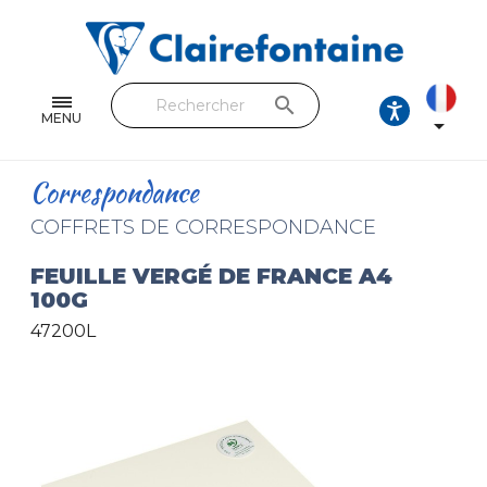
Cahiers & Carnets
Feuilles & Copies
search
Beaux-arts & Dessin
MENU

Correspondance
Correspondance
Loisirs créatifs
COFFRETS DE CORRESPONDANCE
Papiers cadeaux et emballages
FEUILLE VERGÉ DE FRANCE A4
100G
Cuir & trousses
47200L
RETROUVEZ NOS COLLECTIONS
Toutes les collections