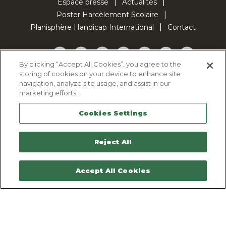
Espace presse
Actualités
Poster Harcèlement Scolaire
Planisphère Handicap International
Contact
Facebook
Twitter
YouTube
Pinterest
Instagram
LinkedIn
TikTok
By clicking “Accept All Cookies”, you agree to the
storing of cookies on your device to enhance site
Politique d'utilisation des cookies
navigation, analyze site usage, and assist in our
Politique de confidentialité
marketing efforts.
Mentions légales
Cookies Settings
Plan du site
Contactez-nous
Reject All
Accept All Cookies