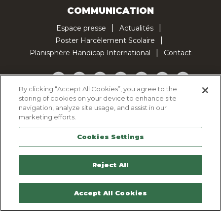
COMMUNICATION
Espace presse
Actualités
Poster Harcèlement Scolaire
Planisphère Handicap International
Contact
Facebook
Twitter
YouTube
Pinterest
Instagram
LinkedIn
TikTok
By clicking “Accept All Cookies”, you agree to the
storing of cookies on your device to enhance site
Politique d'utilisation des cookies
navigation, analyze site usage, and assist in our
Politique de confidentialité
marketing efforts.
Mentions légales
Cookies Settings
Plan du site
Contactez-nous
Reject All
Accept All Cookies