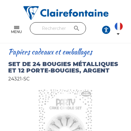
Cahiers & Carnets
Feuilles & Copies
search
Beaux-arts & Dessin
MENU

Correspondance
Papiers cadeaux et emballages
Loisirs créatifs
SET DE 24 BOUGIES MÉTALLIQUES
ET 12 PORTE-BOUGIES, ARGENT
Papiers cadeaux et emballages
24321-SC
Cuir & trousses
RETROUVEZ NOS COLLECTIONS
Toutes les collections