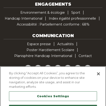
ENGAGEMENTS
Environnement & écologie
Sport
Handicap International
Index égalité professionnelle
Accessibilité : Partiellement conforme : 68%
COMMUNICATION
Espace presse
Actualités
Poster Harcèlement Scolaire
Planisphère Handicap International
Contact
Facebook
Twitter
YouTube
Pinterest
Instagram
LinkedIn
TikTok
By clicking “Accept All Cookies”, you agree to the
storing of cookies on your device to enhance site
Politique d'utilisation des cookies
navigation, analyze site usage, and assist in our
Politique de confidentialité
marketing efforts.
Mentions légales
Cookies Settings
Plan du site
Contactez-nous