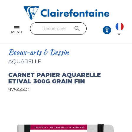
Cahiers & Carnets
Feuilles & Copies
search
Beaux-arts & Dessin
MENU

Correspondance
Beaux-arts & Dessin
Loisirs créatifs
AQUARELLE
Papiers cadeaux et emballages
CARNET PAPIER AQUARELLE
ETIVAL 300G GRAIN FIN
Cuir & trousses
975444C
RETROUVEZ NOS COLLECTIONS
Toutes les collections