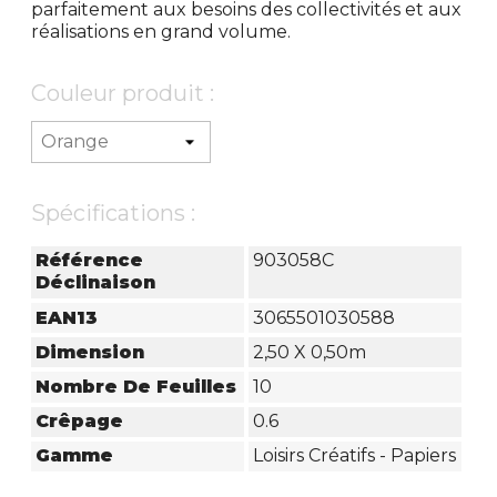
parfaitement aux besoins des collectivités et aux
réalisations en grand volume.
Couleur produit :
Spécifications :
Référence
903058C
Déclinaison
EAN13
3065501030588
Dimension
2,50 X 0,50m
Nombre De Feuilles
10
Crêpage
0.6
Gamme
Loisirs Créatifs - Papiers