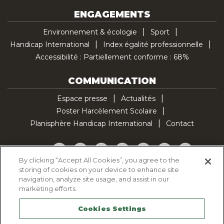
ENGAGEMENTS
Environnement & écologie
Sport
Handicap International
Index égalité professionnelle
Accessibilité : Partiellement conforme : 68%
COMMUNICATION
Espace presse
Actualités
Poster Harcèlement Scolaire
Planisphère Handicap International
Contact
Facebook
Twitter
YouTube
Pinterest
Instagram
LinkedIn
TikTok
By clicking “Accept All Cookies”, you agree to the
storing of cookies on your device to enhance site
Politique d'utilisation des cookies
navigation, analyze site usage, and assist in our
Politique de confidentialité
marketing efforts.
Mentions légales
Cookies Settings
Plan du site