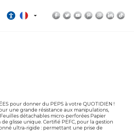
Facebook
Twitter
YouTube
Pinterest
Instagram
LinkedI
Tik

LÉES pour donner du PEPS à votre QUOTIDIEN !
our une grande résistance aux manipulations,
 Feuilles détachables micro-perforées Papier
de glisse unique. Certifié PEFC, pour la gestion
onné ultra-rigide : permettant une prise de