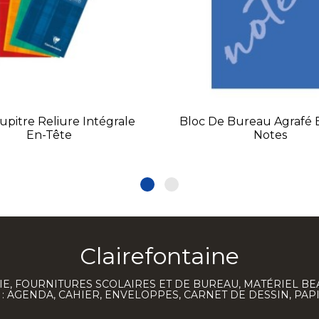
upitre Reliure Intégrale
Bloc De Bureau Agrafé 
En-Tête
Notes
Clairefontaine
E, FOURNITURES SCOLAIRES ET DE BUREAU, MATÉRIEL BE
 AGENDA, CAHIER, ENVELOPPES, CARNET DE DESSIN, PAP