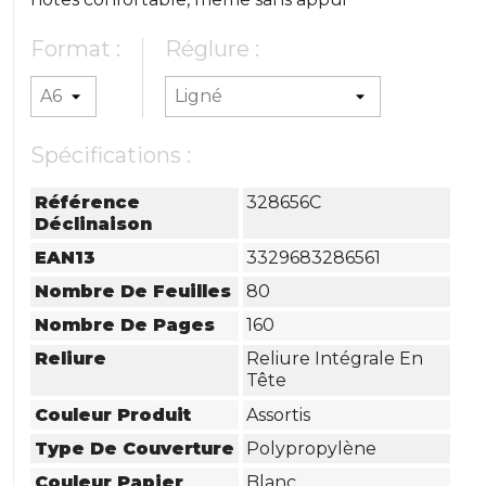
Format :
Réglure :
Spécifications :
Référence
328656C
Déclinaison
EAN13
3329683286561
Nombre De Feuilles
80
Nombre De Pages
160
Reliure
Reliure Intégrale En
Tête
Couleur Produit
Assortis
Type De Couverture
Polypropylène
Couleur Papier
Blanc