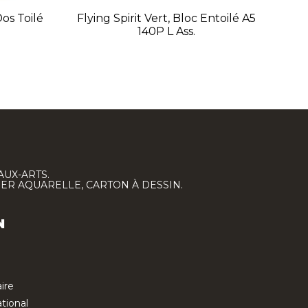
Dos Toilé
Flying Spirit Vert, Bloc Entoilé A5
F
140P L Ass.
AUX-ARTS.
IER AQUARELLE, CARTON À DESSIN.
N
ire
tional