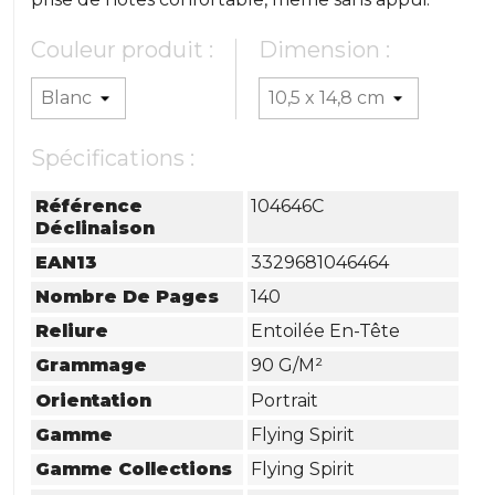
Couleur produit :
Dimension :
Spécifications :
Référence
104646C
Déclinaison
EAN13
3329681046464
Nombre De Pages
140
Reliure
Entoilée En-Tête
Grammage
90 G/m²
Orientation
Portrait
Gamme
Flying Spirit
Gamme Collections
Flying Spirit