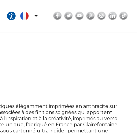
Facebook
Twitter
YouTube
Pinterest
Instagram
LinkedI
Tik

poétiques élégamment imprimées en anthracite sur
sociées à des finitions soignées qui apportent
'inspiration et à la créativité, imprimés au verso.
se unique, fabriqué en France par Clairefontaine.
essous cartonné ultra-rigide : permettant une