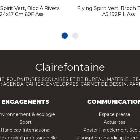
Spirit Vert, Bloc À Rivets
Flying Spirit Vert, Broch 
24x17 Cm 60F Ass
A5 192P L Ass
Clairefontaine
E, FOURNITURES SCOLAIRES ET DE BUREAU, MATÉRIEL BE
 AGENDA, CAHIER, ENVELOPPES, CARNET DE DESSIN, PAP
ENGAGEMENTS
COMMUNICATIO
nvironnement & écologie
Espace presse
Sport
Actualités
Handicap International
Poster Harcèlement Scola
dex égalité professionnelle
Planisphère Handicap Interna