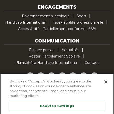
ENGAGEMENTS
Environnement & écologie
Sport
Handicap International
Index égalité professionnelle
Accessibilité : Partiellement conforme : 68%
COMMUNICATION
Espace presse
Actualités
Poster Harcèlement Scolaire
Planisphère Handicap International
Contact
Facebook
Twitter
YouTube
Pinterest
Instagram
LinkedIn
TikTok
By clicking “Accept All Cookies”, you agree to the
storing of cookies on your device to enhance site
Politique d'utilisation des cookies
navigation, analyze site usage, and assist in our
Politique de confidentialité
marketing efforts.
Mentions légales
Cookies Settings
Plan du site