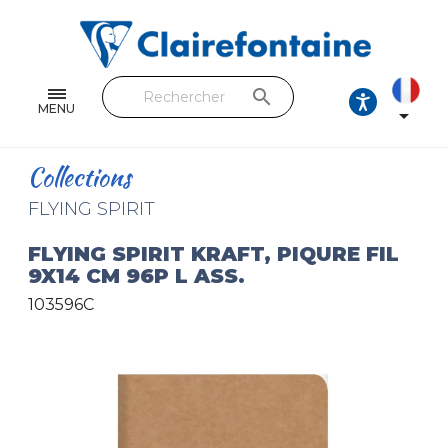
Cahiers & Carnets
Feuilles & Copies
search
Beaux-arts & Dessin
MENU

Correspondance
Collections
Loisirs créatifs
FLYING SPIRIT
Papiers cadeaux et emballages
FLYING SPIRIT KRAFT, PIQURE FIL
9X14 CM 96P L ASS.
Cuir & trousses
103596C
RETROUVEZ NOS COLLECTIONS
Toutes les collections