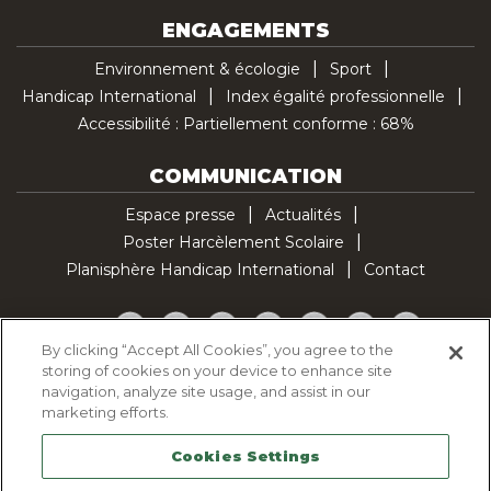
ENGAGEMENTS
Environnement & écologie
Sport
Handicap International
Index égalité professionnelle
Accessibilité : Partiellement conforme : 68%
COMMUNICATION
Espace presse
Actualités
Poster Harcèlement Scolaire
Planisphère Handicap International
Contact
Facebook
Twitter
YouTube
Pinterest
Instagram
LinkedIn
TikTok
By clicking “Accept All Cookies”, you agree to the
storing of cookies on your device to enhance site
Politique d'utilisation des cookies
navigation, analyze site usage, and assist in our
Politique de confidentialité
marketing efforts.
Mentions légales
Cookies Settings
Plan du site