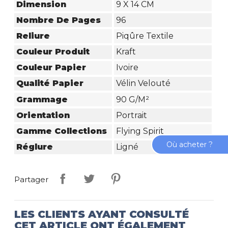
Dimension
9 X 14 CM
Nombre De Pages
96
Reliure
Piqûre Textile
Couleur Produit
Kraft
Couleur Papier
Ivoire
Qualité Papier
Vélin Velouté
Grammage
90 G/m²
Orientation
Portrait
Gamme Collections
Flying Spirit
Où acheter ?
Réglure
Ligné
Partager
LES CLIENTS AYANT CONSULTÉ
CET ARTICLE ONT ÉGALEMENT